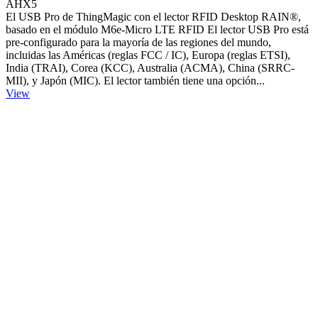
AHX5
El USB Pro de ThingMagic con el lector RFID Desktop RAIN®,
basado en el módulo M6e-Micro LTE RFID El lector USB Pro está
pre-configurado para la mayoría de las regiones del mundo,
incluidas las Américas (reglas FCC / IC), Europa (reglas ETSI),
India (TRAI), Corea (KCC), Australia (ACMA), China (SRRC-
MII), y Japón (MIC). El lector también tiene una opción...
View