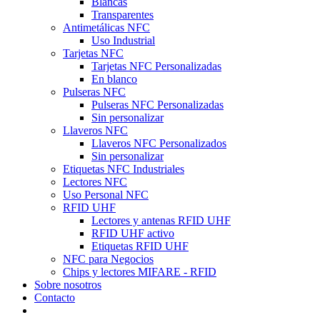
Blancas
Transparentes
Antimetálicas NFC
Uso Industrial
Tarjetas NFC
Tarjetas NFC Personalizadas
En blanco
Pulseras NFC
Pulseras NFC Personalizadas
Sin personalizar
Llaveros NFC
Llaveros NFC Personalizados
Sin personalizar
Etiquetas NFC Industriales
Lectores NFC
Uso Personal NFC
RFID UHF
Lectores y antenas RFID UHF
RFID UHF activo
Etiquetas RFID UHF
NFC para Negocios
Chips y lectores MIFARE - RFID
Sobre nosotros
Contacto