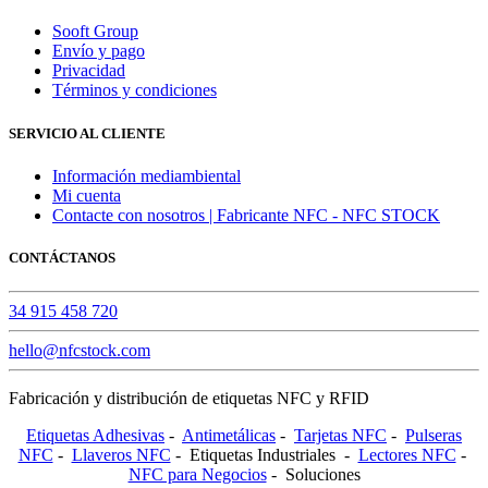
Sooft Group
Envío y pago
Privacidad
Términos y condiciones
SERVICIO AL CLIENTE
Información mediambiental
Mi cuenta
Contacte con nosotros | Fabricante NFC - NFC STOCK
CONTÁCTANOS
34 915 458 720
hello@nfcstock.com
Fabricación y distribución de etiquetas NFC y RFID
Etiquetas Adhesivas
-
Antimetálicas
-
Tarjetas NFC
-
Pulseras
NFC
-
Llaveros NFC
- Etiquetas Industriales -
Lectores NFC
-
NFC para Negocios
- Soluciones