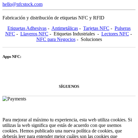
hello@nfcstock.com
Fabricación y distribución de etiquetas NFC y RFID
Etiquetas Adhesivas
-
Antimetálicas
-
Tarjetas NFC
-
Pulseras
NFC
-
Llaveros NFC
- Etiquetas Industriales -
Lectores NFC
-
NFC para Negocios
- Soluciones
Apps NFC:
SÍGUENOS
NFCSTOCK.COM © 2024 - Powered by Sooft
Para mejorar al máximo tu experiencia, esta web utiliza cookies. Si
utilizas la web significa que estás de acuerdo con que usemos
cookies. Hemos publicado una nueva política de cookies, que
deberás leer para entender mejor cuáles son las cookies que