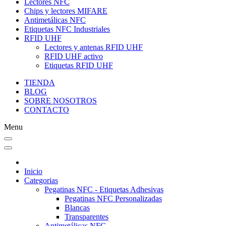
Lectores NFC
Chips y lectores MIFARE
Antimetálicas NFC
Etiquetas NFC Industriales
RFID UHF
Lectores y antenas RFID UHF
RFID UHF activo
Etiquetas RFID UHF
TIENDA
BLOG
SOBRE NOSOTROS
CONTACTO
Menu
Inicio
Categorias
Pegatinas NFC - Etiquetas Adhesivas
Pegatinas NFC Personalizadas
Blancas
Transparentes
Antimetálicas NFC