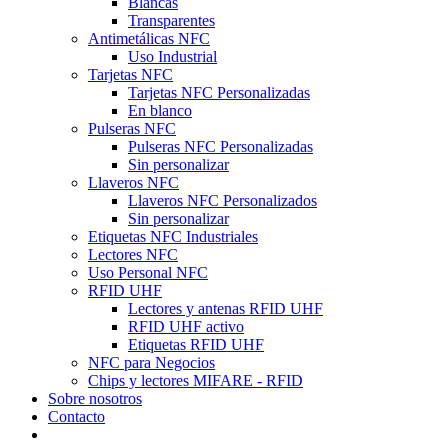
Blancas
Transparentes
Antimetálicas NFC
Uso Industrial
Tarjetas NFC
Tarjetas NFC Personalizadas
En blanco
Pulseras NFC
Pulseras NFC Personalizadas
Sin personalizar
Llaveros NFC
Llaveros NFC Personalizados
Sin personalizar
Etiquetas NFC Industriales
Lectores NFC
Uso Personal NFC
RFID UHF
Lectores y antenas RFID UHF
RFID UHF activo
Etiquetas RFID UHF
NFC para Negocios
Chips y lectores MIFARE - RFID
Sobre nosotros
Contacto