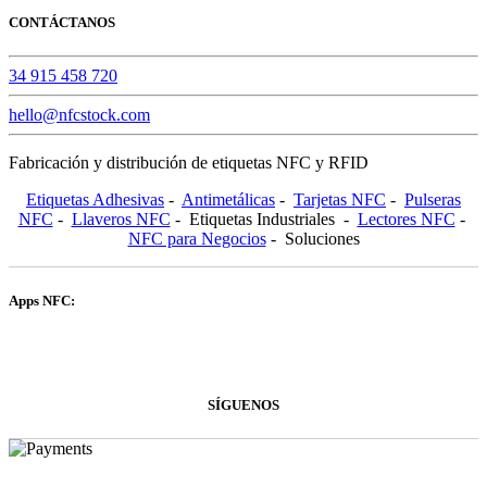
CONTÁCTANOS
34 915 458 720
hello@nfcstock.com
Fabricación y distribución de etiquetas NFC y RFID
Etiquetas Adhesivas
-
Antimetálicas
-
Tarjetas NFC
-
Pulseras
NFC
-
Llaveros NFC
- Etiquetas Industriales -
Lectores NFC
-
NFC para Negocios
- Soluciones
Apps NFC:
SÍGUENOS
NFCSTOCK.COM © 2024 - Powered by Sooft