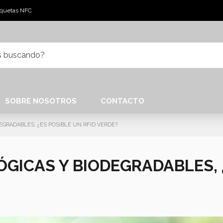
tiquetas NFC
SOBRE NOSOTROS
CONTACTO
EGRADABLES, ¿ES POSIBLE UN RFID VERDE?
GICAS Y BIODEGRADABLES, ¿