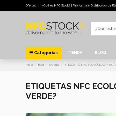
Ofertas
¿Qué es NFC Stock? | Fabricante y Distribuidor de E
Categorías
TIENDA
BLOG
Inicio
Blog
Artículo
ETIQUETAS NFC ECOLÓGICAS Y BIOD
ETIQUETAS NFC ECOLÓ
VERDE?