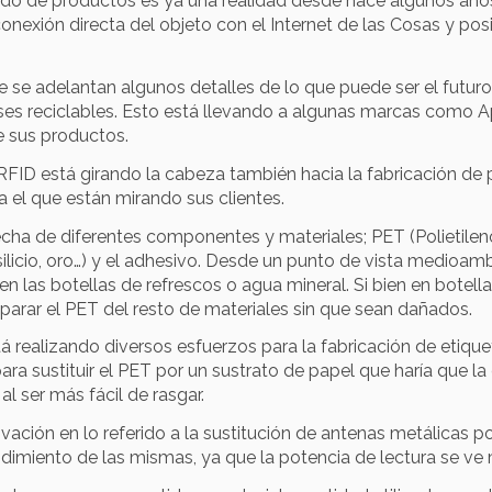
ado de productos es ya una realidad desde hace algunos año
 conexión directa del objeto con el Internet de las Cosas y po
e se adelantan algunos detalles de lo que puede ser el futuro
ses reciclables. Esto está llevando a algunas marcas como
A
 sus productos.
y RFID está girando la cabeza también hacia la fabricación 
a el que están mirando sus clientes.
ha de diferentes componentes y materiales; PET (Polietileno
(silicio, oro…) y el adhesivo. Desde un punto de vista medioam
n las botellas de refrescos o agua mineral. Si bien en botellas
arar el PET del resto de materiales sin que sean dañados.
está realizando diversos esfuerzos para la fabricación de etiq
ara sustituir el PET por un sustrato de papel que haría que 
l ser más fácil de rasgar.
ación en lo referido a la sustitución de antenas metálicas 
endimiento de las mismas, ya que la potencia de lectura se ve