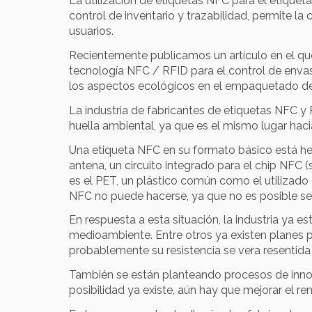
La utilización de
etiquetas NFC
para el etiquet
control de inventario y trazabilidad, permite la
usuarios.
Recientemente publicamos un
artículo
en el qu
tecnología NFC / RFID para el control de enva
los aspectos ecológicos en el empaquetado de
La industria de fabricantes de etiquetas NFC 
huella ambiental, ya que es el mismo lugar haci
Una etiqueta NFC en su formato básico está hec
antena, un circuito integrado para el chip NFC 
es el PET, un plástico común como el utilizado e
NFC no puede hacerse, ya que no es posible sep
En respuesta a esta situación, la industria ya 
medioambiente. Entre otros ya existen planes p
probablemente su resistencia se vera resentida a
También se están planteando procesos de innov
posibilidad ya existe, aún hay que mejorar el r