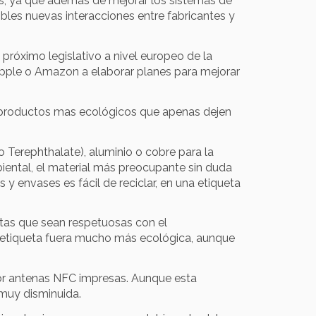
s, ya que además de mejorar los sistemas de
sibles nuevas interacciones entre fabricantes y
 próximo legislativo a nivel europeo de la
pple
o
Amazon
a elaborar planes para mejorar
de productos mas ecológicos que apenas dejen
 Terephthalate), aluminio o cobre para la
biental, el material más preocupante sin duda
 y envases es fácil de reciclar, en una etiqueta
uetas que sean respetuosas con el
la etiqueta fuera mucho más ecológica, aunque
por antenas NFC impresas. Aunque esta
 muy disminuida.