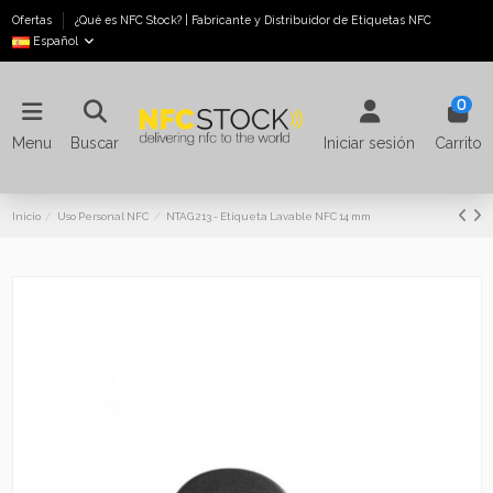
Ofertas
¿Qué es NFC Stock? | Fabricante y Distribuidor de Etiquetas NFC
Español
0
Menu
Buscar
Iniciar sesión
Carrito
Inicio
Uso Personal NFC
NTAG 213 - Etiqueta Lavable NFC 14 mm