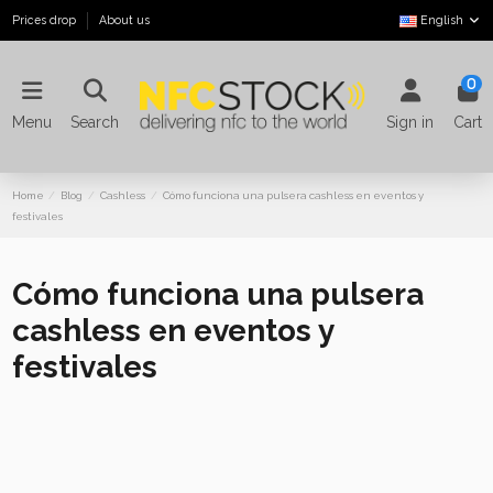
Prices drop
About us
English
0
Menu
Search
Sign in
Cart
Home
Blog
Cashless
Cómo funciona una pulsera cashless en eventos y
festivales
Cómo funciona una pulsera
cashless en eventos y
festivales