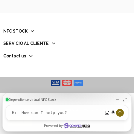
NFC STOCK
SERVICIO AL CLIENTE
Contact us
iqitcookielaw - module, put here your own cookie law text
Accept