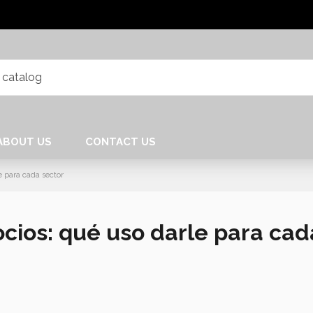
ABOUT US
CONTACT US
e para cada sector
cios: qué uso darle para cad