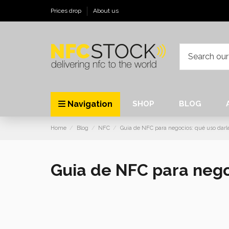
Prices drop
About us
Navigation
SHOP
BLOG
Home
Blog
NFC
Guia de NFC para negocios: qué uso darl
Guia de NFC para nego