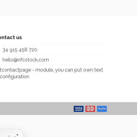
ontact us
34 915 458 720
hello@nfcstock.com
itcontactpage - module, you can put own text
 configuration