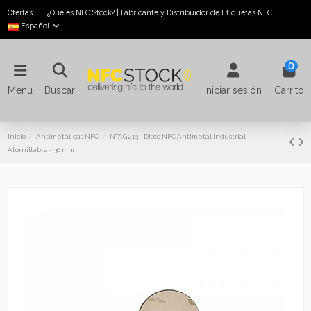
Ofertas
¿Qué es NFC Stock? | Fabricante y Distribuidor de Etiquetas NFC
Español
0
Menu
Buscar
Iniciar sesión
Carrito
Inicio
Antimetálicas NFC
NTAG 213 - Disco NFC Antimetal Industrial
Atornillable - 30 mm