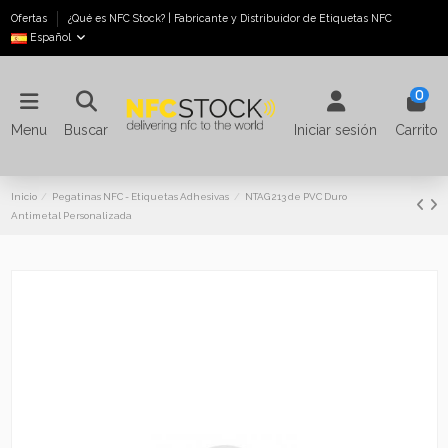
Ofertas
¿Qué es NFC Stock? | Fabricante y Distribuidor de Etiquetas NFC
Español
0
Menu
Buscar
Iniciar sesión
Carrito
Inicio
Pegatinas NFC - Etiquetas Adhesivas
NTAG 213 de PVC Duro
Antimetal Personalizada