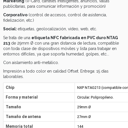
Marketing
(V-Card, carteles inteligentes, anuncios, vallas
publicitarias, para comunicar información y promoción)
Corporativo
(control de accesos, control de asistencia,
fidelización, etc.)
Social:
etiquetas, geolocalización, vídeo, web, etc.
Se trata de una
etiqueta NFC fabricada en PVC duro NTAG
213
de 29mm Ø con una gran distancia de lectura, compatible
con toda clase de dispositivos móviles y lista para trabajar en
entornos difíciles, ya que soporta humedad, golpes, etc...
Con aislamiento anti-metálico.
Impresión a todo color en calidad Offset. Entrega: 15 días
laborables.
Chip
NXP NTAG213 (compatible con 
Forma y material
Circular. Polipropileno.
Tamaño
29mm Ø
Tamaño de antena
27mm Ø
Memoria total
144