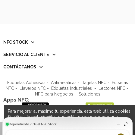
NFC STOCK
SERVICIO AL CLIENTE
CONTÁCTANOS
Etiquetas Adhesivas
-
Antimetálicas
-
Tarjetas NFC
-
Pulseras
NFC
-
Llaveros NFC
- Etiquetas Industriales -
Lectores NFC
-
NFC para Negocios
- Soluciones
Apps NFC:
Para mejorar al máximo tu experiencia, esta web utiliza cookies.
Si utilizas la web significa que estás de acuerdo con que
SÍGUENOS
usemos cookies. Hemos publicado una nueva política de
cookies, que deberás leer para entender mejor cuáles son las
Añadir al carrito
cookies que utilizamos.
Ver la política de cookies
.