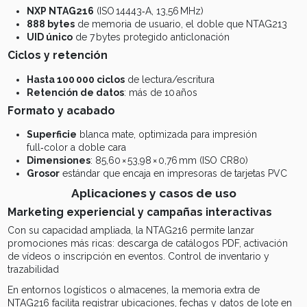
NXP NTAG216
(ISO 14443‑A, 13,56 MHz)
888 bytes
de memoria de usuario, el doble que NTAG213
UID único
de 7 bytes protegido anticlonación
Ciclos y retención
Hasta 100 000 ciclos
de lectura/escritura
Retención de datos
: más de 10 años
Formato y acabado
Superficie
blanca mate, optimizada para impresión
full‑color a doble cara
Dimensiones
: 85,60 × 53,98 × 0,76 mm (ISO CR80)
Grosor
estándar que encaja en impresoras de tarjetas PVC
Aplicaciones y casos de uso
Marketing experiencial y campañas interactivas
Con su capacidad ampliada, la NTAG216 permite lanzar
promociones más ricas: descarga de catálogos PDF, activación
de vídeos o inscripción en eventos. Control de inventario y
trazabilidad
En entornos logísticos o almacenes, la memoria extra de
NTAG216 facilita registrar ubicaciones, fechas y datos de lote en