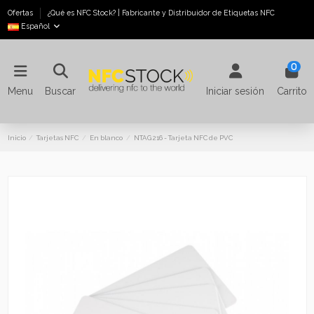
Ofertas
¿Qué es NFC Stock? | Fabricante y Distribuidor de Etiquetas NFC
Español
0
Menu
Buscar
Iniciar sesión
Carrito
Inicio
Tarjetas NFC
En blanco
NTAG 216 - Tarjeta NFC de PVC