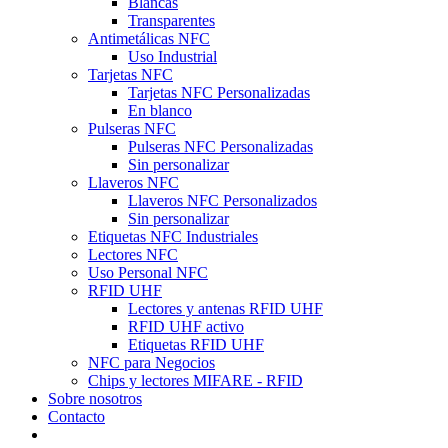
Blancas
Transparentes
Antimetálicas NFC
Uso Industrial
Tarjetas NFC
Tarjetas NFC Personalizadas
En blanco
Pulseras NFC
Pulseras NFC Personalizadas
Sin personalizar
Llaveros NFC
Llaveros NFC Personalizados
Sin personalizar
Etiquetas NFC Industriales
Lectores NFC
Uso Personal NFC
RFID UHF
Lectores y antenas RFID UHF
RFID UHF activo
Etiquetas RFID UHF
NFC para Negocios
Chips y lectores MIFARE - RFID
Sobre nosotros
Contacto