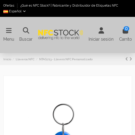
Ofertas
¿Qué es NFC Stock? | Fabricante y Distribuidor de Etiquetas NFC
Español
0
Menu
Buscar
Iniciar sesión
Carrito
Inicio
Llaveros NFC
NTAG 213 - Llavero NFC Personalizado