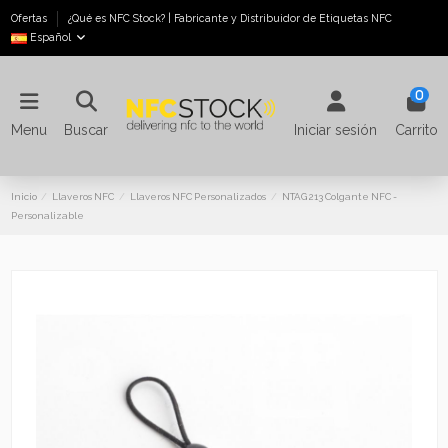
Ofertas
¿Qué es NFC Stock? | Fabricante y Distribuidor de Etiquetas NFC
Español
0
Menu
Buscar
Iniciar sesión
Carrito
Inicio
Llaveros NFC
Llaveros NFC Personalizados
NTAG 213 Colgante NFC -
Personalizable