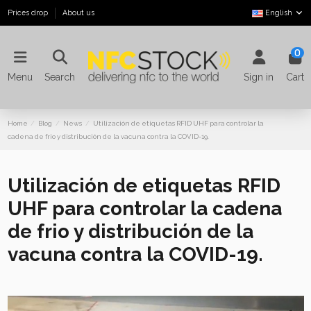
Prices drop
About us
English
0
Menu
Search
Sign in
Cart
Home
Blog
News
Utilización de etiquetas RFID UHF para controlar la
cadena de frio y distribución de la vacuna contra la COVID-19.
Utilización de etiquetas RFID
UHF para controlar la cadena
de frio y distribución de la
vacuna contra la COVID-19.